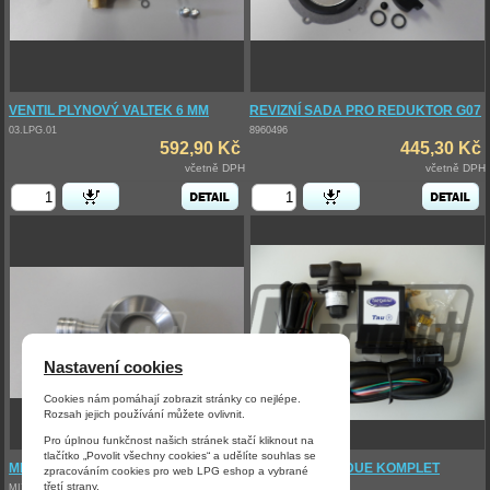
VENTIL PLYNOVÝ VALTEK 6 MM
REVIZNÍ SADA PRO REDUKTOR G07
03.LPG.01
8960496
592,90 Kč
445,30 Kč
včetně DPH
včetně DPH
Nastavení cookies
Cookies nám pomáhají zobrazit stránky co nejlépe.
Rozsah jejich používání můžete ovlivnit.
Pro úplnou funkčnost našich stránek stačí kliknout na
tlačítko „Povolit všechny cookies“ a udělíte souhlas se
MIX ŠKODA FELICIA MPI
ŘÍD.JEDN.TAU DUE KOMPLET
zpracováním cookies pro web LPG eshop a vybrané
třetí strany.
MIX01
8960506