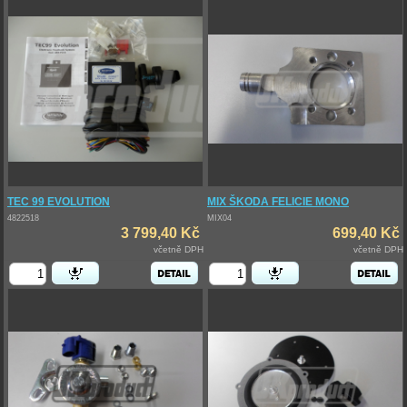
TEC 99 EVOLUTION
MIX ŠKODA FELICIE MONO
4822518
MIX04
3 799,40 Kč
699,40 Kč
včetně DPH
včetně DPH