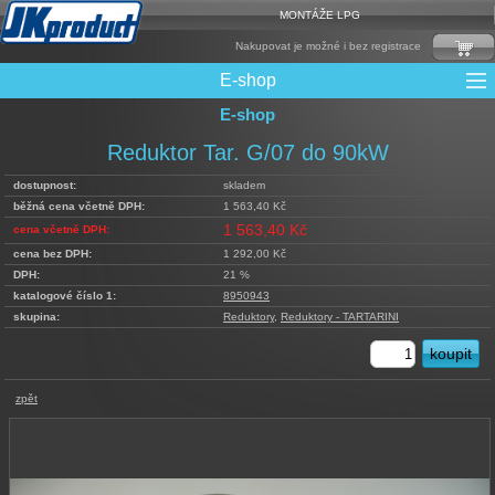
MONTÁŽE LPG
Nakupovat je možné i bez registrace
E-shop
E-shop
Mixy + protizášlehové klapky
Multiventily + příslušenství
Elektronika + Emulátory
Řídící jednotky + Testry
Sady + vstřikovače
Spojovací Materiál
Spotřební materiál
Filtry + Membrány
Trubky a Hadice
Ochrana Motoru
Redukce plnění
CNG Nádrže
Rámy nádrží
LPG Nádrže
Přepínače
Reduktory
Ventily
Reduktor Tar. G/07 do 90kW
dostupnost:
skladem
běžná cena včetně DPH:
1 563,40 Kč
1 563,40 Kč
cena včetně DPH:
cena bez DPH:
1 292,00 Kč
DPH:
21 %
katalogové číslo 1:
8950943
skupina:
Reduktory
,
Reduktory - TARTARINI
zpět