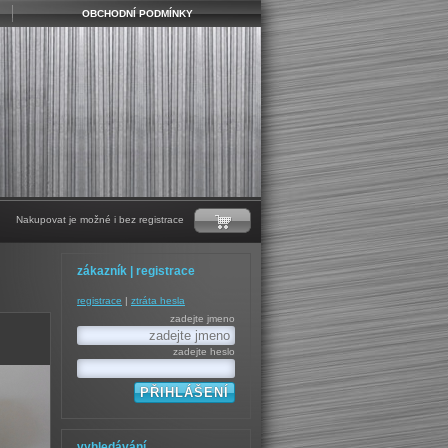
OBCHODNÍ PODMÍNKY
Nakupovat je možné i bez registrace
zákazník | registrace
registrace
|
ztráta hesla
zadejte jmeno
zadejte heslo
vyhledávání