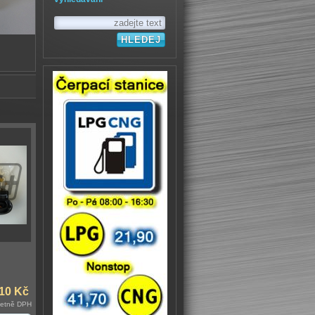
,10 Kč
četně DPH