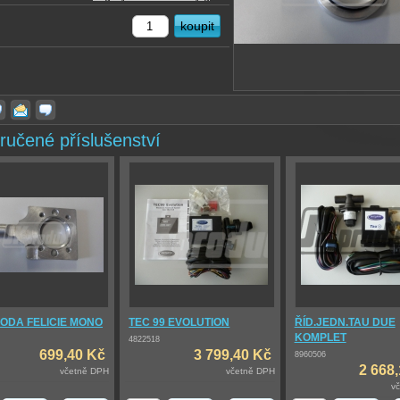
ručené příslušenství
KODA FELICIE MONO
TEC 99 EVOLUTION
ŘÍD.JEDN.TAU DUE
KOMPLET
4822518
699,40 Kč
3 799,40 Kč
8960506
2 668
včetně DPH
včetně DPH
v