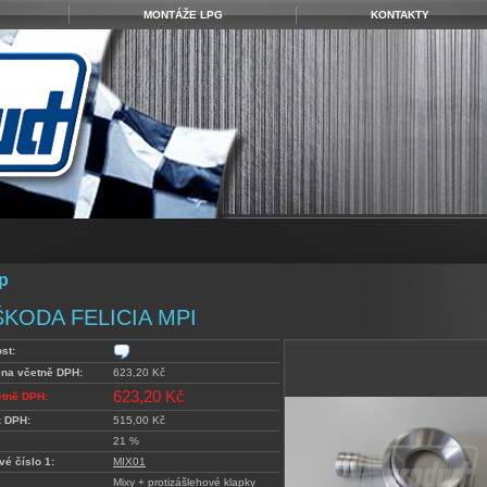
MONTÁŽE LPG
KONTAKTY
p
ŠKODA FELICIA MPI
st:
ena včetně DPH:
623,20 Kč
623,20 Kč
etně DPH:
z DPH:
515,00 Kč
21 %
vé číslo 1:
MIX01
Mixy + protizášlehové klapky