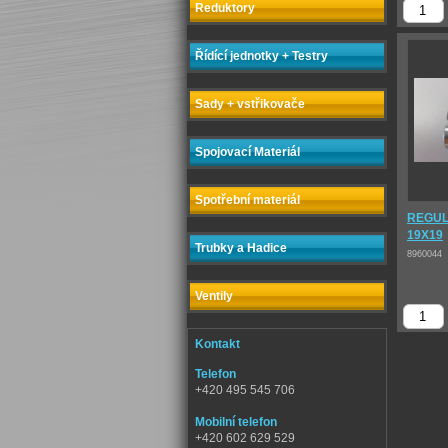
Reduktory
Řídící jednotky + Testry
Sady + vstřikovače
Spojovací Materiál
Spotřební materiál
REGUL
19X19
Trubky a Hadice
8960044
Ventily
Kontakt
Telefon
+420 495 545 706
Mobilní telefon
+420 602 629 529