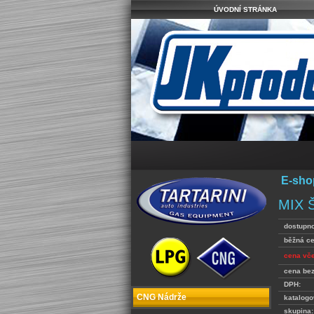
ÚVODNÍ STRÁNKA
E-sho
MIX 
dostupno
běžná c
cena vč
cena be
DPH:
CNG Nádrže
katalogo
skupina: