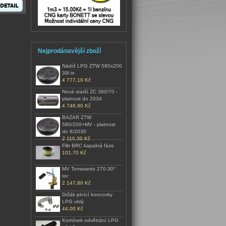
Nejprodánavější zboží
Nádrž LPG ZTW 580x200
39l in
4 777,10 Kč
Nová starší ZC 360/70 -
platnost do 2034
4 746,90 Kč
BAZAR ZTW
580/200+MV - platnost
do 8/2030
2 110,30 Kč
Filtr BRC kapalná fáze
101,70 Kč
MV Tomasetto 270-30°
tor
2 147,80 Kč
Držák plnící koncovky
LPG oblý
44,00 Kč
Komínek odvětrání LPG