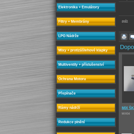
Elektronika + Emulátory
zpět
Filtry + Membrány
LPG Nádrže
Dopo
Mixy + protizášlehové klapky
Multiventily + příslušenství
Ochrana Motoru
Přepínače
Rámy nádrží
MIX Š
MIX04
Redukce plnění