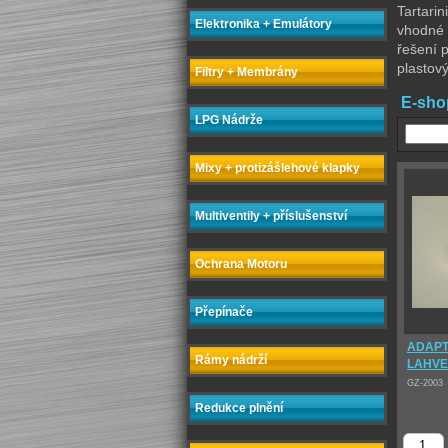
Tartarin
Elektronika + Emulátory
vhodné 
řešení p
plastov
Filtry + Membrány
E-sho
LPG Nádrže
Mixy + protizášlehové klapky
Multiventily + příslušenství
Ochrana Motoru
Přepínače
ADAPT
Rámy nádrží
LAHVE
GZ-2003
Redukce plnění