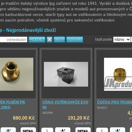
i je tradiční italský výrobce lpg zařízení od roku 1941. Vyrábí a dodává
pro většinu nejpoužívanějších značek a modelů aut provozovaných v 
ro karburátorové verze, starší typy aut se vstřikováním a hliníkovým n
ým sacím potrubím, včetně systémů pro sekvenční vstřikování.
p - Nejprodánavější zboží
řadit podle
ÉR PLNĚNÍ PB
CÍVKA VSTŘIKOVAČE EVO
ČOČKA PRO TRUBKU
 10KG
08
MV3217
4
4822949
680,00 Kč
191,20 Kč
v
včetně DPH
včetně DPH