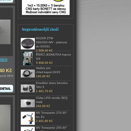
Nejprodánavější zboží
BAZAR ZTW
580/200+MV - platnost
do 6/2031
2 508,40 Kč
ŘÍDÍCÍ JEDNOTKA Injecto
3/4
 SEQ
5 808,00 Kč
Hadice pro
,40 Kč
chlad.kapal.16/23
četně DPH
140,40 Kč
Emulátor stavu benzinu
TAU 3
1 461,70 Kč
Cívka LPG ventilu SEQ
malá
242,00 Kč
MV Tomasetto 270-30°
tor. Ex
2 401,90 Kč
MV Tomasetto 250-30°