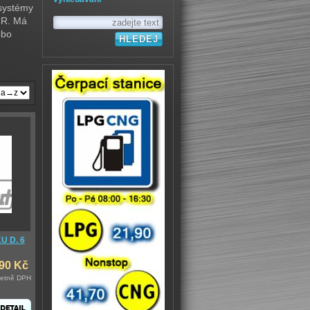
 systémy
ČR. Má
ebo
 D. 6
,90 Kč
četně DPH