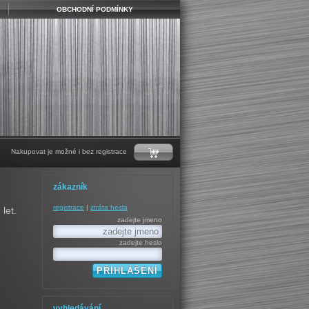
OBCHODNÍ PODMÍNKY
Nakupovat je možné i bez registrace
zákazník
registrace
|
ztráta hesla
let.
zadejte jmeno
zadejte heslo
vyhledávání