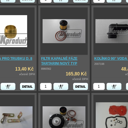
 PRO TRUBKU D. 8
FILTR KAPALNÉ FÁZE
KOLÍNKO 90° VODA
TARTARINI NOVÝ TYP
2007198
13,40 Kč
48
8960562
165,80 Kč
včetně DPH
v
včetně DPH