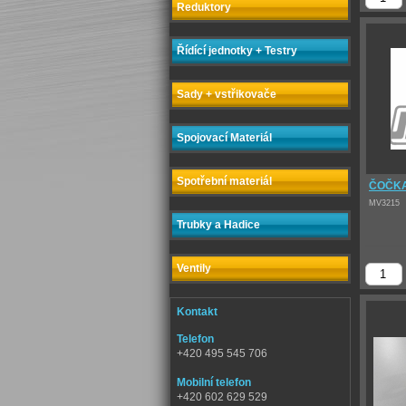
Reduktory
Řídící jednotky + Testry
Sady + vstřikovače
Spojovací Materiál
Spotřební materiál
ČOČKA
MV3215
Trubky a Hadice
Ventily
Kontakt
Telefon
+420 495 545 706
Mobilní telefon
+420 602 629 529