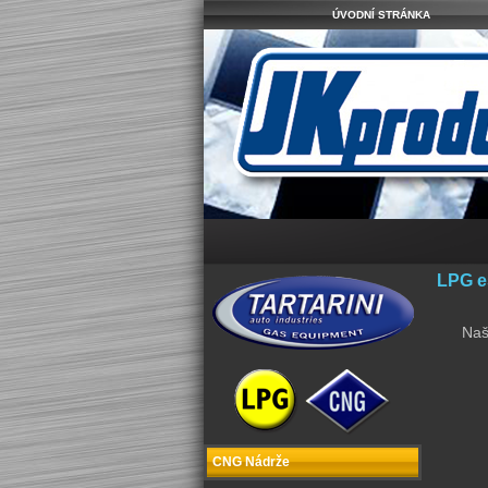
ÚVODNÍ STRÁNKA
LPG es
Naš
CNG Nádrže