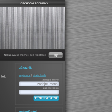
OBCHODNÍ PODMÍNKY
Nakupovat je možné i bez registrace
zákazník
registrace
|
ztráta hesla
let.
zadejte jmeno
zadejte heslo
vyhledávání