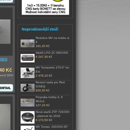
Nejprodánavější zboží
Redukce MV na trubku d.
8
191,20 Kč
Nádrž LPG ZC 360/100l
6 247,30 Kč
 SEQ
MV Tomasetto 270-0° tor.
,40 Kč
Ext
četně DPH
2 478,10 Kč
Revizní sada pro Red.
G/SEQ
826,50 Kč
Propojka trubky d. 8
M12x1
127,10 Kč
Nová starší ZTP 720/300
- platnost do 2033
6 173,50 Kč
MV Tomas. 200/204-30°