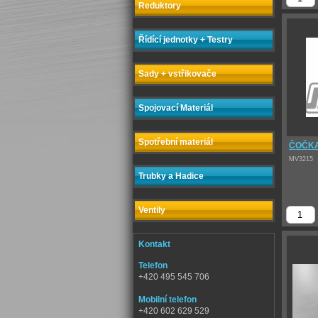
Reduktory
Řídící jednotky + Testry
Sady + vstřikovače
Spojovací Materiál
Spotřební materiál
ČOČKA
MV3215
Trubky a Hadice
Ventily
Kontakt
Telefon
+420 495 545 706
Mobilní telefon
+420 602 629 529