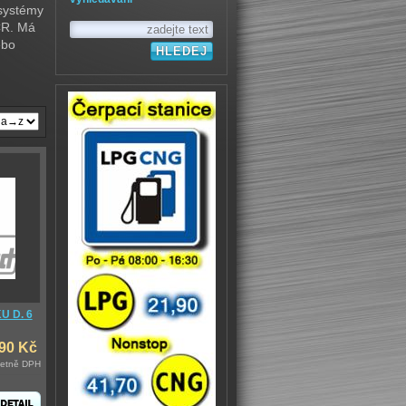
 systémy
ČR. Má
ebo
 D. 6
,90 Kč
četně DPH