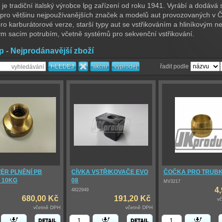
i je tradiční italský výrobce lpg zařízení od roku 1941. Vyrábí a dodává
pro většinu nejpoužívanějších značek a modelů aut provozovaných v 
ro karburátorové verze, starší typy aut se vstřikováním a hliníkovým n
ým sacím potrubím, včetně systémů pro sekvenční vstřikování.
p - Nejprodánavější zboží
řadit podle
ÉR PLNĚNÍ PB
CÍVKA VSTŘIKOVAČE EVO
ČOČKA PRO TRUBKU
 10KG
08
MV3217
4
4822949
680,00 Kč
191,20 Kč
v
včetně DPH
včetně DPH