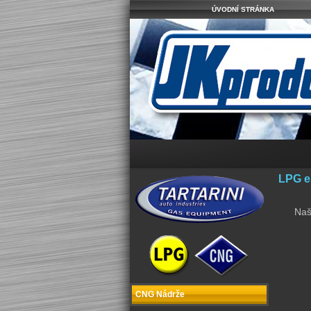
ÚVODNÍ STRÁNKA
LPG es
Naš
CNG Nádrže