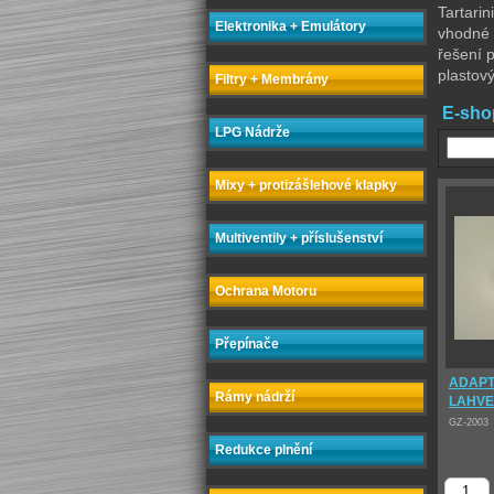
Tartarin
Elektronika + Emulátory
vhodné 
řešení p
plastov
Filtry + Membrány
E-sho
LPG Nádrže
Mixy + protizášlehové klapky
Multiventily + příslušenství
Ochrana Motoru
Přepínače
ADAPT
Rámy nádrží
LAHVE
GZ-2003
Redukce plnění