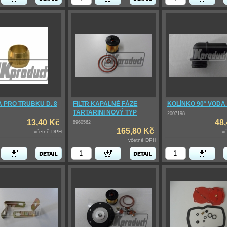
 PRO TRUBKU D. 8
FILTR KAPALNÉ FÁZE
KOLÍNKO 90° VODA
TARTARINI NOVÝ TYP
2007198
13,40 Kč
48
8960562
165,80 Kč
včetně DPH
v
včetně DPH