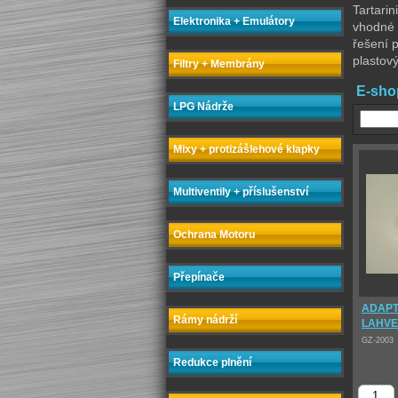
Tartarin
Elektronika + Emulátory
vhodné 
řešení p
plastov
Filtry + Membrány
E-sho
LPG Nádrže
Mixy + protizášlehové klapky
Multiventily + příslušenství
Ochrana Motoru
Přepínače
ADAPT
Rámy nádrží
LAHVE
GZ-2003
Redukce plnění