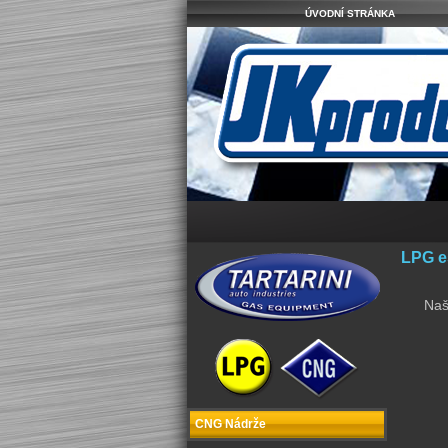
ÚVODNÍ STRÁNKA
LPG es
Naš
CNG Nádrže