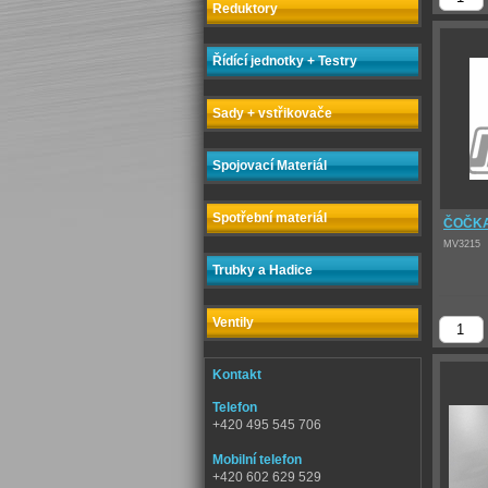
Reduktory
Řídící jednotky + Testry
Sady + vstřikovače
Spojovací Materiál
Spotřební materiál
ČOČKA
MV3215
Trubky a Hadice
Ventily
Kontakt
Telefon
+420 495 545 706
Mobilní telefon
+420 602 629 529