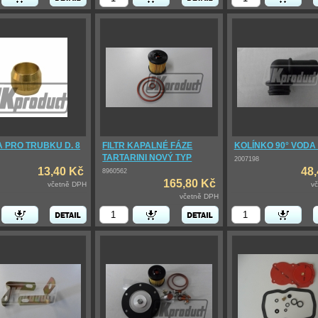
 PRO TRUBKU D. 8
FILTR KAPALNÉ FÁZE
KOLÍNKO 90° VODA
TARTARINI NOVÝ TYP
2007198
13,40 Kč
48
8960562
165,80 Kč
včetně DPH
v
včetně DPH