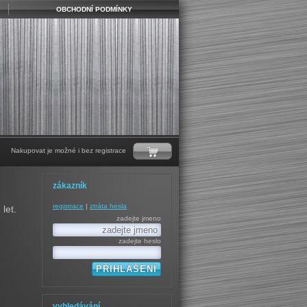
OBCHODNÍ PODMÍNKY
Nakupovat je možné i bez registrace
zákazník
registrace
|
ztráta hesla
let.
zadejte jmeno
zadejte heslo
vyhledávání