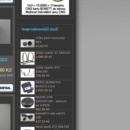
Nejprodánavější zboží
Víčko plnící koncovky
M10
43,60 Kč
Držák nádrže ST 360/100
1 089,00 Kč
 SEQ
Držák nádrže STZ
,40 Kč
566x180
četně DPH
726,00 Kč
ŘÍDÍCÍ JEDNOTKA
BASICO 2/3/4
3 025,00 Kč
BAZAR ZTW
600/200+MV - platnost
do 4/2028
952,30 Kč
Kabeláž k odp.vstř.4V
UNI
427,20 Kč
Nová starší ZTZ 566/180