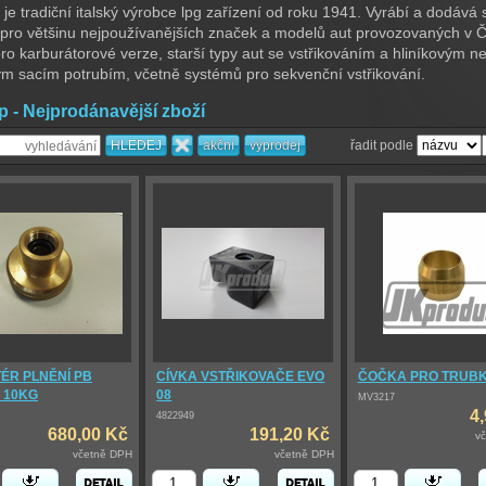
i je tradiční italský výrobce lpg zařízení od roku 1941. Vyrábí a dodává
pro většinu nejpoužívanějších značek a modelů aut provozovaných v 
ro karburátorové verze, starší typy aut se vstřikováním a hliníkovým n
ým sacím potrubím, včetně systémů pro sekvenční vstřikování.
p - Nejprodánavější zboží
řadit podle
ÉR PLNĚNÍ PB
CÍVKA VSTŘIKOVAČE EVO
ČOČKA PRO TRUBKU
 10KG
08
MV3217
4
4822949
680,00 Kč
191,20 Kč
v
včetně DPH
včetně DPH