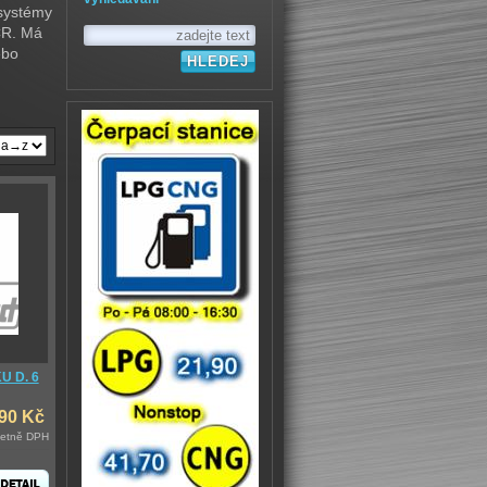
 systémy
ČR. Má
ebo
 D. 6
,90 Kč
četně DPH