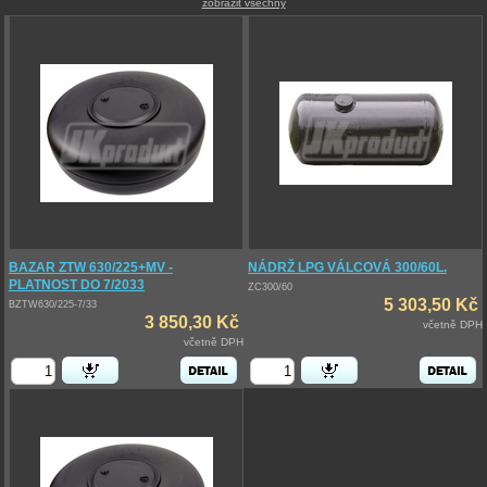
zobrazit všechny
BAZAR ZTW 630/225+MV -
NÁDRŽ LPG VÁLCOVÁ 300/60L.
PLATNOST DO 7/2033
ZC300/60
5 303,50 Kč
BZTW630/225-7/33
3 850,30 Kč
včetně DPH
včetně DPH