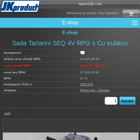
MONTÁŽE LPG
Nakupovat je možné i bez registrace
E-shop
E-shop
Mixy + protizášlehové klapky
Multiventily + příslušenství
Elektronika + Emulátory
Řídící jednotky + Testry
Sady + vstřikovače
Spojovací Materiál
Spotřební materiál
Filtry + Membrány
Trubky a Hadice
Ochrana Motoru
Redukce plnění
CNG Nádrže
Rámy nádrží
LPG Nádrže
Přepínače
Reduktory
Ventily
Sada Tartarini SEQ 4V RPG s Cu trubkou
dostupnost:
běžná cena včetně DPH:
14 420,80 Kč
14 420,80 Kč
cena včetně DPH:
cena bez DPH:
11 918,00 Kč
DPH:
21 %
katalogové číslo 1:
2902153
skupina:
Přední kity - Tartarini
zpět