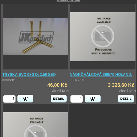
zobrazit všechny
TRYSKA EVO 08G D. 2,50 SEQ
NÁDRŽ VÁLCOVÁ 360/70 HOLAND.
8960624/1
ZC360/70P
46,00 Kč
3 326,60 Kč
včetně DPH
včetně DPH