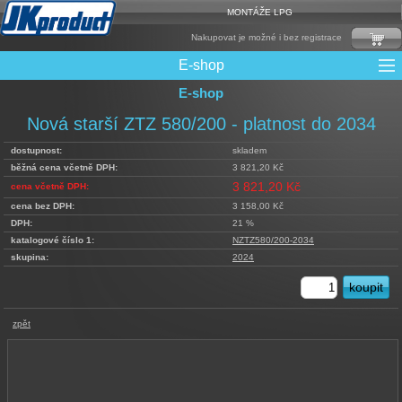
MONTÁŽE LPG
Nakupovat je možné i bez registrace
E-shop
E-shop
Mixy + protizášlehové klapky
Multiventily + příslušenství
Elektronika + Emulátory
Řídící jednotky + Testry
Sady + vstřikovače
Spojovací Materiál
Spotřební materiál
Filtry + Membrány
Trubky a Hadice
Ochrana Motoru
Redukce plnění
CNG Nádrže
Rámy nádrží
LPG Nádrže
Přepínače
Reduktory
Ventily
Nová starší ZTZ 580/200 - platnost do 2034
dostupnost:
skladem
běžná cena včetně DPH:
3 821,20 Kč
3 821,20 Kč
cena včetně DPH:
cena bez DPH:
3 158,00 Kč
DPH:
21 %
katalogové číslo 1:
NZTZ580/200-2034
skupina:
2024
zpět