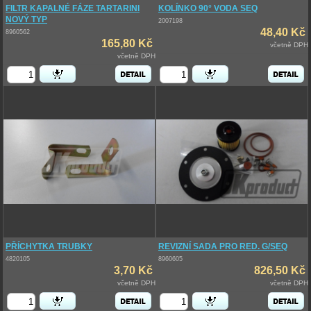
FILTR KAPALNÉ FÁZE TARTARINI
KOLÍNKO 90° VODA SEQ
NOVÝ TYP
2007198
48,40 Kč
8960562
165,80 Kč
včetně DPH
včetně DPH
PŘÍCHYTKA TRUBKY
REVIZNÍ SADA PRO RED. G/SEQ
4820105
8960605
3,70 Kč
826,50 Kč
včetně DPH
včetně DPH