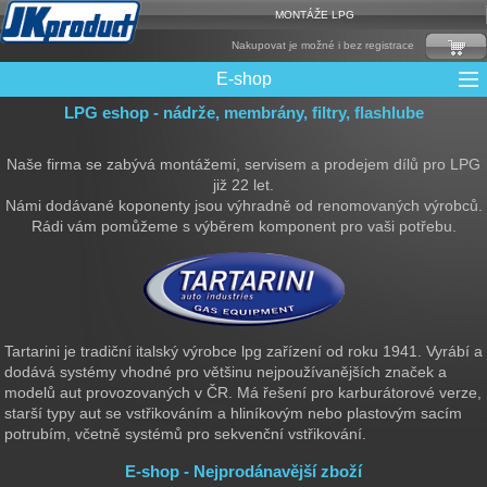
MONTÁŽE LPG
Nakupovat je možné i bez registrace
E-shop
LPG eshop - nádrže, membrány, filtry, flashlube
Mixy + protizášlehové klapky
Multiventily + příslušenství
Elektronika + Emulátory
Řídící jednotky + Testry
Sady + vstřikovače
Spojovací Materiál
Spotřební materiál
Filtry + Membrány
Trubky a Hadice
Ochrana Motoru
Redukce plnění
CNG Nádrže
Rámy nádrží
LPG Nádrže
Přepínače
Reduktory
Ventily
Naše firma se zabývá montážemi, servisem a prodejem dílů pro LPG
již 22 let.
Námi dodávané koponenty jsou výhradně od renomovaných výrobců.
Rádi vám pomůžeme s výběrem komponent pro vaši potřebu.
Tartarini je tradiční italský výrobce lpg zařízení od roku 1941. Vyrábí a
dodává systémy vhodné pro většinu nejpoužívanějších značek a
modelů aut provozovaných v ČR. Má řešení pro karburátorové verze,
starší typy aut se vstřikováním a hliníkovým nebo plastovým sacím
potrubím, včetně systémů pro sekvenční vstřikování.
E-shop - Nejprodánavější zboží