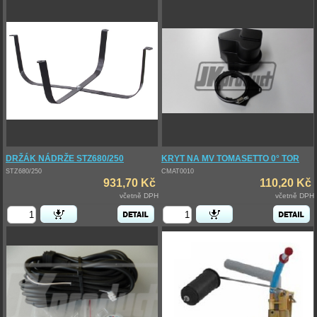
DRŽÁK NÁDRŽE STZ680/250
KRYT NA MV TOMASETTO 0° TOR
STZ680/250
CMAT0010
931,70 Kč
110,20 Kč
včetně DPH
včetně DPH