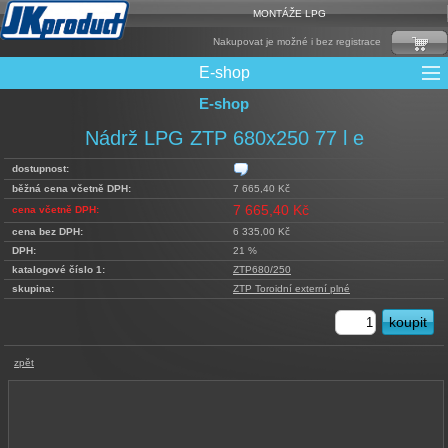
MONTÁŽE LPG
Nakupovat je možné i bez registrace
E-shop
E-shop
Mixy + protizášlehové klapky
Multiventily + příslušenství
Elektronika + Emulátory
Řídící jednotky + Testry
Sady + vstřikovače
Spojovací Materiál
Spotřební materiál
Filtry + Membrány
Trubky a Hadice
Ochrana Motoru
Redukce plnění
CNG Nádrže
Rámy nádrží
LPG Nádrže
Přepínače
Reduktory
Ventily
Nádrž LPG ZTP 680x250 77 l e
dostupnost:
běžná cena včetně DPH:
7 665,40 Kč
7 665,40 Kč
cena včetně DPH:
cena bez DPH:
6 335,00 Kč
DPH:
21 %
katalogové číslo 1:
ZTP680/250
skupina:
ZTP Toroidní externí plné
zpět