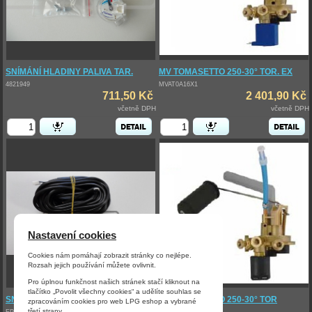
SNÍMÁNÍ HLADINY PALIVA TAR.
MV TOMASETTO 250-30° TOR. EX
4821949
MVAT0A16X1
711,50 Kč
2 401,90 Kč
včetně DPH
včetně DPH
Nastavení cookies
Cookies nám pomáhají zobrazit stránky co nejlépe.
Rozsah jejich používání můžete ovlivnit.
Pro úplnou funkčnost našich stránek stačí kliknout na
tlačítko „Povolit všechny cookies“ a udělíte souhlas se
SNÍMÁNÍ HLADINY LPG 0-90 OHM
MV TOMASETTO 250-30° TOR
zpracováním cookies pro web LPG eshop a vybrané
třetí strany.