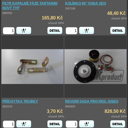
FILTR KAPALNÉ FÁZE TARTARINI
KOLÍNKO 90° VODA SEQ
NOVÝ TYP
2007198
48,40 Kč
8960562
165,80 Kč
včetně DPH
včetně DPH
PŘÍCHYTKA TRUBKY
REVIZNÍ SADA PRO RED. G/SEQ
4820105
8960605
3,70 Kč
826,50 Kč
včetně DPH
včetně DPH