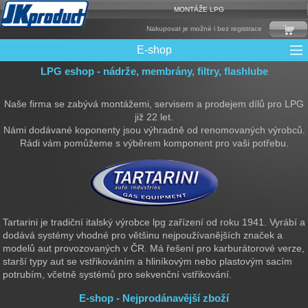
MONTÁŽE LPG
Nakupovat je možné i bez registrace
E-shop
LPG eshop - nádrže, membrány, filtry, flashlube
Mixy + protizášlehové klapky
Multiventily + příslušenství
Elektronika + Emulátory
Řídící jednotky + Testry
Sady + vstřikovače
Spojovací Materiál
Spotřební materiál
Filtry + Membrány
Trubky a Hadice
Ochrana Motoru
Redukce plnění
CNG Nádrže
Rámy nádrží
LPG Nádrže
Přepínače
Reduktory
Ventily
Naše firma se zabývá montážemi, servisem a prodejem dílů pro LPG
již 22 let.
Námi dodávané koponenty jsou výhradně od renomovaných výrobců.
Rádi vám pomůžeme s výběrem komponent pro vaši potřebu.
Tartarini je tradiční italský výrobce lpg zařízení od roku 1941. Vyrábí a
dodává systémy vhodné pro většinu nejpoužívanějších značek a
modelů aut provozovaných v ČR. Má řešení pro karburátorové verze,
starší typy aut se vstřikováním a hliníkovým nebo plastovým sacím
potrubím, včetně systémů pro sekvenční vstřikování.
E-shop - Nejprodánavější zboží