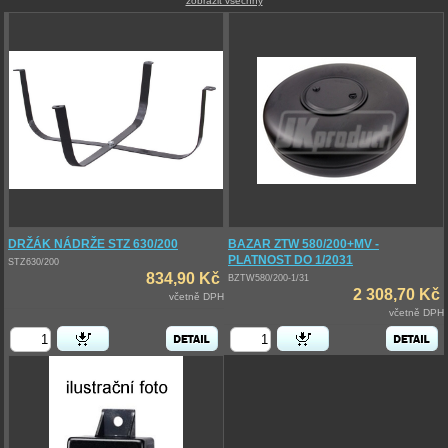
zobrazit všechny
DRŽÁK NÁDRŽE STZ 630/200
BAZAR ZTW 580/200+MV -
PLATNOST DO 1/2031
STZ630/200
834,90 Kč
BZTW580/200-1/31
2 308,70 Kč
včetně DPH
včetně DPH