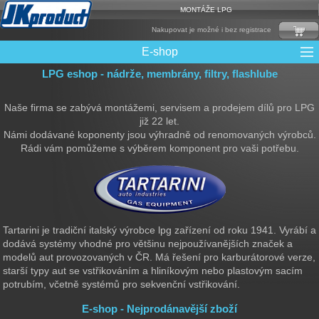
MONTÁŽE LPG
Nakupovat je možné i bez registrace
E-shop
LPG eshop - nádrže, membrány, filtry, flashlube
Mixy + protizášlehové klapky
Multiventily + příslušenství
Elektronika + Emulátory
Řídící jednotky + Testry
Sady + vstřikovače
Spojovací Materiál
Spotřební materiál
Filtry + Membrány
Trubky a Hadice
Ochrana Motoru
Redukce plnění
CNG Nádrže
Rámy nádrží
LPG Nádrže
Přepínače
Reduktory
Ventily
Naše firma se zabývá montážemi, servisem a prodejem dílů pro LPG
již 22 let.
Námi dodávané koponenty jsou výhradně od renomovaných výrobců.
Rádi vám pomůžeme s výběrem komponent pro vaši potřebu.
Tartarini je tradiční italský výrobce lpg zařízení od roku 1941. Vyrábí a
dodává systémy vhodné pro většinu nejpoužívanějších značek a
modelů aut provozovaných v ČR. Má řešení pro karburátorové verze,
starší typy aut se vstřikováním a hliníkovým nebo plastovým sacím
potrubím, včetně systémů pro sekvenční vstřikování.
E-shop - Nejprodánavější zboží