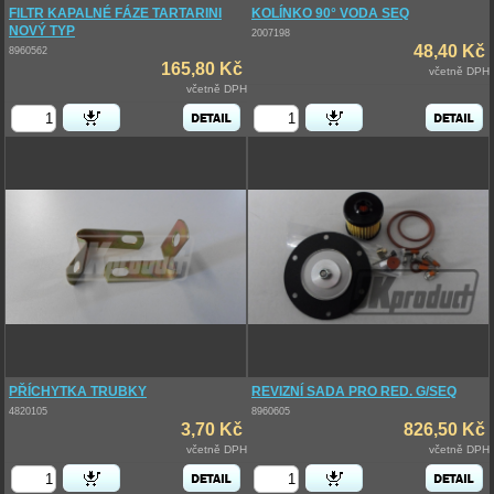
FILTR KAPALNÉ FÁZE TARTARINI
KOLÍNKO 90° VODA SEQ
NOVÝ TYP
2007198
48,40 Kč
8960562
165,80 Kč
včetně DPH
včetně DPH
PŘÍCHYTKA TRUBKY
REVIZNÍ SADA PRO RED. G/SEQ
4820105
8960605
3,70 Kč
826,50 Kč
včetně DPH
včetně DPH