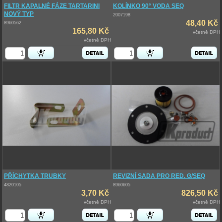
FILTR KAPALNÉ FÁZE TARTARINI
KOLÍNKO 90° VODA SEQ
NOVÝ TYP
2007198
48,40 Kč
8960562
165,80 Kč
včetně DPH
včetně DPH
PŘÍCHYTKA TRUBKY
REVIZNÍ SADA PRO RED. G/SEQ
4820105
8960605
3,70 Kč
826,50 Kč
včetně DPH
včetně DPH