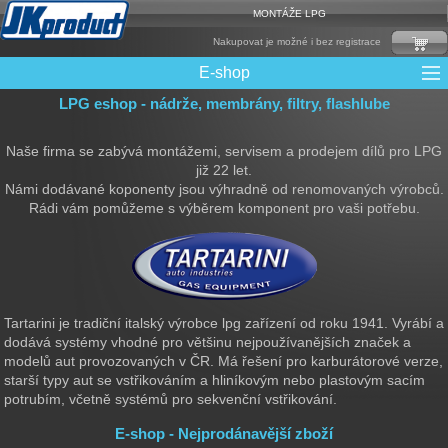
MONTÁŽE LPG
Nakupovat je možné i bez registrace
E-shop
LPG eshop - nádrže, membrány, filtry, flashlube
Mixy + protizášlehové klapky
Multiventily + příslušenství
Elektronika + Emulátory
Řídící jednotky + Testry
Sady + vstřikovače
Spojovací Materiál
Spotřební materiál
Filtry + Membrány
Trubky a Hadice
Ochrana Motoru
Redukce plnění
CNG Nádrže
Rámy nádrží
LPG Nádrže
Přepínače
Reduktory
Ventily
Naše firma se zabývá montážemi, servisem a prodejem dílů pro LPG
již 22 let.
Námi dodávané koponenty jsou výhradně od renomovaných výrobců.
Rádi vám pomůžeme s výběrem komponent pro vaši potřebu.
Tartarini je tradiční italský výrobce lpg zařízení od roku 1941. Vyrábí a
dodává systémy vhodné pro většinu nejpoužívanějších značek a
modelů aut provozovaných v ČR. Má řešení pro karburátorové verze,
starší typy aut se vstřikováním a hliníkovým nebo plastovým sacím
potrubím, včetně systémů pro sekvenční vstřikování.
E-shop - Nejprodánavější zboží