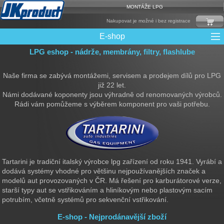
MONTÁŽE LPG
Nakupovat je možné i bez registrace
E-shop
LPG eshop - nádrže, membrány, filtry, flashlube
Mixy + protizášlehové klapky
Multiventily + příslušenství
Elektronika + Emulátory
Řídící jednotky + Testry
Sady + vstřikovače
Spojovací Materiál
Spotřební materiál
Filtry + Membrány
Trubky a Hadice
Ochrana Motoru
Redukce plnění
CNG Nádrže
Rámy nádrží
LPG Nádrže
Přepínače
Reduktory
Ventily
Naše firma se zabývá montážemi, servisem a prodejem dílů pro LPG
již 22 let.
Námi dodávané koponenty jsou výhradně od renomovaných výrobců.
Rádi vám pomůžeme s výběrem komponent pro vaši potřebu.
Tartarini je tradiční italský výrobce lpg zařízení od roku 1941. Vyrábí a
dodává systémy vhodné pro většinu nejpoužívanějších značek a
modelů aut provozovaných v ČR. Má řešení pro karburátorové verze,
starší typy aut se vstřikováním a hliníkovým nebo plastovým sacím
potrubím, včetně systémů pro sekvenční vstřikování.
E-shop - Nejprodánavější zboží