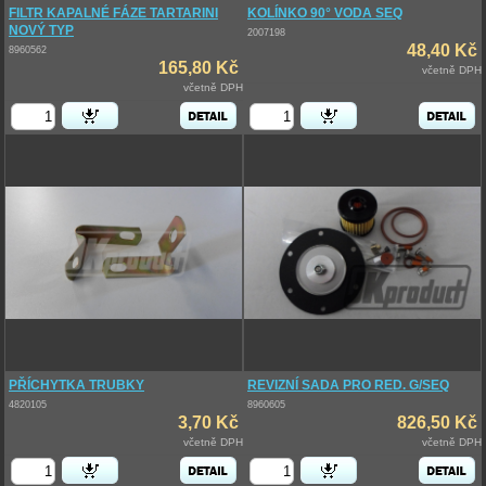
FILTR KAPALNÉ FÁZE TARTARINI
KOLÍNKO 90° VODA SEQ
NOVÝ TYP
2007198
48,40 Kč
8960562
165,80 Kč
včetně DPH
včetně DPH
PŘÍCHYTKA TRUBKY
REVIZNÍ SADA PRO RED. G/SEQ
4820105
8960605
3,70 Kč
826,50 Kč
včetně DPH
včetně DPH