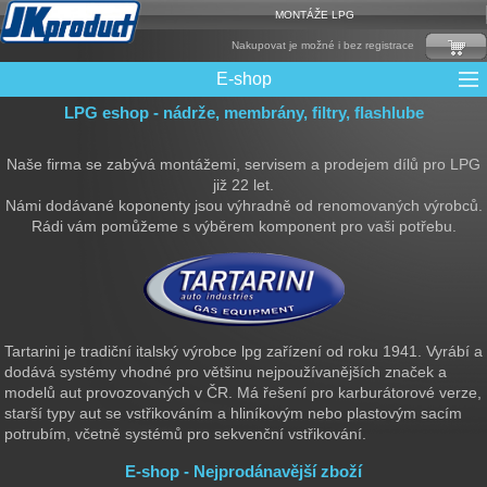
MONTÁŽE LPG
Nakupovat je možné i bez registrace
E-shop
LPG eshop - nádrže, membrány, filtry, flashlube
Mixy + protizášlehové klapky
Multiventily + příslušenství
Elektronika + Emulátory
Řídící jednotky + Testry
Sady + vstřikovače
Spojovací Materiál
Spotřební materiál
Filtry + Membrány
Trubky a Hadice
Ochrana Motoru
Redukce plnění
CNG Nádrže
Rámy nádrží
LPG Nádrže
Přepínače
Reduktory
Ventily
Naše firma se zabývá montážemi, servisem a prodejem dílů pro LPG
již 22 let.
Námi dodávané koponenty jsou výhradně od renomovaných výrobců.
Rádi vám pomůžeme s výběrem komponent pro vaši potřebu.
Tartarini je tradiční italský výrobce lpg zařízení od roku 1941. Vyrábí a
dodává systémy vhodné pro většinu nejpoužívanějších značek a
modelů aut provozovaných v ČR. Má řešení pro karburátorové verze,
starší typy aut se vstřikováním a hliníkovým nebo plastovým sacím
potrubím, včetně systémů pro sekvenční vstřikování.
E-shop - Nejprodánavější zboží