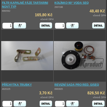
FILTR KAPALNÉ FÁZE TARTARINI
KOLÍNKO 90° VODA SEQ
NOVÝ TYP
2007198
48,40 Kč
8960562
165,80 Kč
včetně DPH
včetně DPH
PŘÍCHYTKA TRUBKY
REVIZNÍ SADA PRO RED. G/SEQ
4820105
8960605
3,70 Kč
826,50 Kč
včetně DPH
včetně DPH